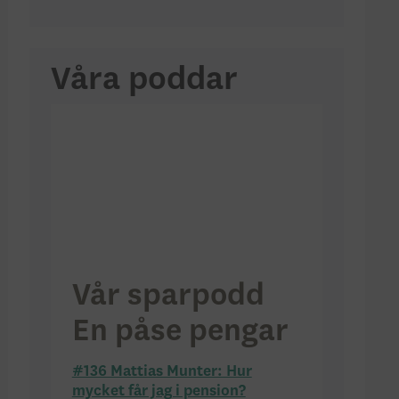
Våra poddar
Vår sparpodd
En påse pengar
#136 Mattias Munter: Hur
mycket får jag i pension?