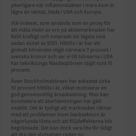
ytterligare när inflationstakten i mars kom in
lägre än väntat, både i USA och Europa.
VIX-indexet, som används som en proxy för
att mäta nivån av oro på aktiemarknaden har
fallit kraftigt och noterade sin lägsta nivå
sedan slutet av 2021. Hittills i år har ett
globalt börsindex stigit närmare 7 procent i
svenska kronor och ser vi till börserna i USA
har tekniktunga Nasdaqbörsen stigit runt 15
procent.
Även Stockholmsbörsen har avkastat cirka
10 procent hittills i år, vilket motsvarar en
god genomsnittlig årsavkastning. Man kan
konstatera att återhämtningen har gått
snabbt. Det är tydligt att marknaden räknar
med att problemen inom banksektorn är
någorlunda lösta och att följdeffekterna blir
begränsade. Det kan dock vara lite för tidigt
att dra den slutsatsen redan nu.