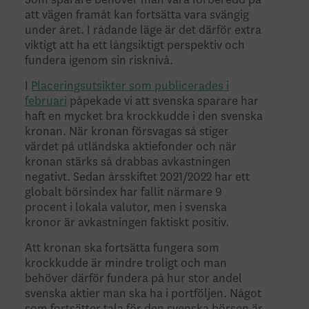
Som sparare behöver man vara förberedd på
att vägen framåt kan fortsätta vara svängig
under året. I rådande läge är det därför extra
viktigt att ha ett långsiktigt perspektiv och
fundera igenom sin risknivå.
I
Placeringsutsikter som publicerades i
februari
påpekade vi att svenska sparare har
haft en mycket bra krockkudde i den svenska
kronan. När kronan försvagas så stiger
värdet på utländska aktiefonder och när
kronan stärks så drabbas avkastningen
negativt. Sedan årsskiftet 2021/2022 har ett
globalt börsindex
har
fallit närmare 9
procent i lokala valutor, men i svenska
kronor är avkastningen faktiskt positiv.
Att kronan ska fortsätta fungera som
krockkudde är mindre troligt och man
behöver därför fundera på hur stor andel
svenska aktier man ska ha i portföljen. Något