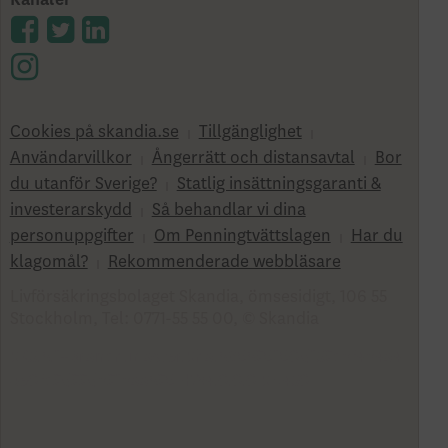
Cookies på skandia.se
Tillgänglighet
Användarvillkor
Ångerrätt och distansavtal
Bor
du utanför Sverige?
Statlig insättningsgaranti &
investerar­skydd
Så behandlar vi dina
personuppgifter
Om Penningtvättslagen
Har du
klagomål?
Rekommenderade webbläsare
Livförsäkringsbolaget Skandia, ömsesidigt, 106 55
Stockholm, Tel: 0771-55 55 00, © Skandia
SK3.5.1+Branch.master.Sha.596526160d132cbf4b4a4
8e0fc2d22db21baa526 HW4.0.0.0 SN430