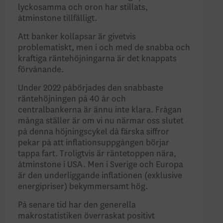
lyckosamma och oron har stillats,
åtminstone tillfälligt.
Att banker kollapsar är givetvis
problematiskt, men i och med de snabba och
kraftiga räntehöjningarna är det knappats
förvånande.
Under 2022 påbörjades den snabbaste
räntehöjningen på 40 år och
centralbankerna är ännu inte klara. Frågan
många ställer är om vi nu närmar oss slutet
på denna höjningscykel då färska siffror
pekar på att inflationsuppgången börjar
tappa fart. Troligtvis är räntetoppen nära,
åtminstone i USA. Men i Sverige och Europa
är den underliggande inflationen (exklusive
energipriser) bekymmersamt hög.
På senare tid har den generella
makrostatistiken överraskat positivt