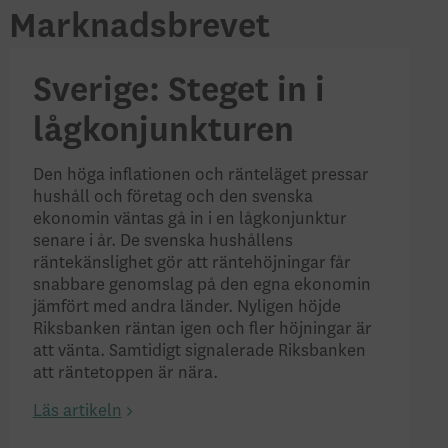
Marknadsbrevet
Sverige: Steget in i
lågkonjunkturen
Den höga inflationen
och ränteläget
pressar
hushåll och företag
och den s
vensk
a
ekonomi
n
väntas gå in i en lågkonjunktur
senare i år
.
De svenska h
ushållen
s
räntekänslighet
gör att räntehöjningar
får
snabbare genomslag på den egna ekonomin
jämfört med andra länder
.
Nyligen höjde
R
iksbanken räntan
igen och
fler höjningar är
att vänta. Samtidigt signalerade Riksbanken
att
ränte
toppen är nära.
Läs artikeln