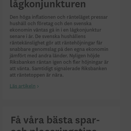
lågkonjunkturen
Den höga inflationen
och ränteläget
pressar
hushåll och företag
och den s
vensk
a
ekonomi
n
väntas gå in i en lågkonjunktur
senare i år
.
De svenska h
ushållen
s
räntekänslighet
gör att räntehöjningar
får
snabbare genomslag på den egna ekonomin
jämfört med andra länder
.
Nyligen höjde
R
iksbanken räntan
igen och
fler höjningar är
att vänta. Samtidigt signalerade Riksbanken
att
ränte
toppen är nära.
Läs artikeln
Få våra bästa spar-