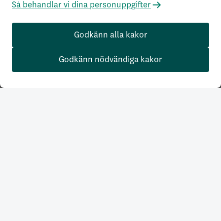
Så behandlar vi dina personuppgifter
Godkänn alla kakor
Godkänn nödvändiga kakor
Våra produkter
Samla din pension
Tjänstepension
Tjänstepension Företag
Försäkra