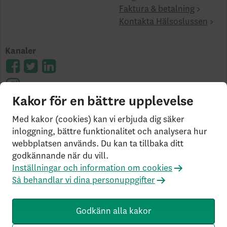
Faktura & betalning
Kontakta Hälsoslussen
Kanaler
Kakor för en bättre upplevelse
Cookies på skandia.se
Användarvillkor
Bor du
Med kakor (cookies) kan vi erbjuda dig säker
utanför Sverige?
Statlig insättningsgaranti &
inloggning, bättre funktionalitet och analysera hur
webbplatsen används. Du kan ta tillbaka ditt
investerarskydd
Så behandlar vi dina personuppgifter
godkännande när du vill.
Om Penningtvättslagen
Har du klagomål?
Inställningar och information om cookies
Rekommenderade webbläsare
Så behandlar vi dina personuppgifter
Livförsäkringsbolaget Skandia, ömsesidigt, 106 55
Stockholm, Tel: 0771-55 55 00, © Skandia
Godkänn alla kakor
SK3.5.1+Branch.master.Sha.596526160d132cbf4b4a48e0f