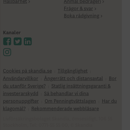
Hållbarhet
Anmäl bedrägeri
Frågor & svar
Boka rådgivning
Kanaler
Cookies på skandia.se
Tillgänglighet
Användarvillkor
Ångerrätt och distansavtal
Bor
du utanför Sverige?
Statlig insättningsgaranti &
investerar­skydd
Så behandlar vi dina
personuppgifter
Om Penningtvättslagen
Har du
klagomål?
Rekommenderade webbläsare
Livförsäkringsbolaget Skandia, ömsesidigt, 106 55
Stockholm, Tel: 0771-55 55 00, © Skandia