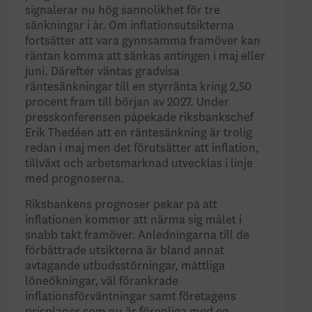
signalerar nu hög sannolikhet för tre
sänkningar i år. Om inflationsutsikterna
fortsätter att vara gynnsamma framöver kan
räntan komma att sänkas antingen i maj eller
juni. Därefter väntas gradvisa
räntesänkningar till en styrränta kring 2,50
procent fram till början av 2027. Under
presskonferensen påpekade riksbankschef
Erik Thedéen att en räntesänkning är trolig
redan i maj men det förutsätter att inflation,
tillväxt och arbetsmarknad utvecklas i linje
med prognoserna.
Riksbankens prognoser pekar på att
inflationen kommer att närma sig målet i
snabb takt framöver. Anledningarna till de
förbättrade utsikterna är bland annat
avtagande utbudsstörningar, måttliga
löneökningar, väl förankrade
inflationsförväntningar samt företagens