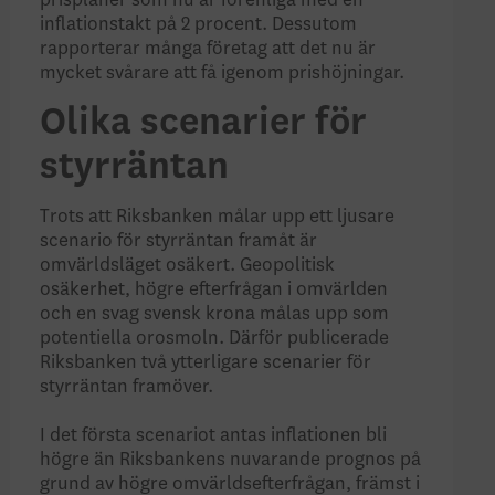
prisplaner som nu är förenliga med en
inflationstakt på 2 procent. Dessutom
rapporterar många företag att det nu är
mycket svårare att få igenom prishöjningar.
Olika scenarier för
styrräntan
Trots att Riksbanken målar upp ett ljusare
scenario för styrräntan framåt är
omvärldsläget osäkert. Geopolitisk
osäkerhet, högre efterfrågan i omvärlden
och en svag svensk krona målas upp som
potentiella orosmoln. Därför publicerade
Riksbanken två ytterligare scenarier för
styrräntan framöver.
I det första scenariot antas inflationen bli
högre än Riksbankens nuvarande prognos på
grund av högre omvärldsefterfrågan, främst i