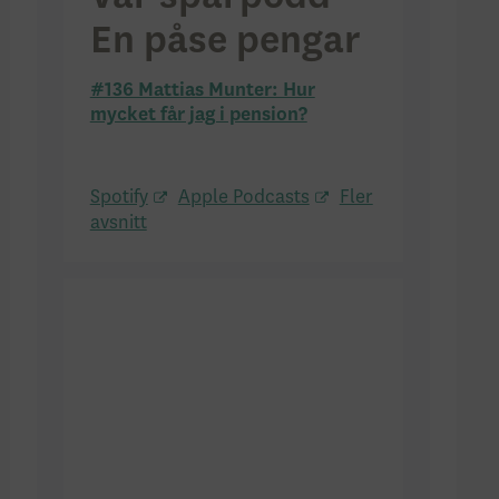
En påse pengar
#136 Mattias Munter: Hur
mycket får jag i pension?
Spotify
Apple Podcasts
Fler
avsnitt