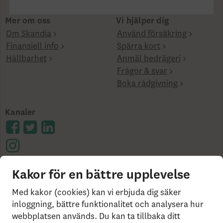
Mer om oss
Vi hjälper dig
Om Skandia
Använd försäkring
Finansiell info
Spärra kort
Hållbarhet
Anmäl bedrägeri
Frågor & svar
Boka rådgivning
Kanaler
Kakor för en bättre upplevelse
Cookies på skandia.se
Tillgänglighet
Användarvillkor
Ångerrätt och distansavtal
Bor du
Med kakor (cookies) kan vi erbjuda dig säker
utanför Sverige?
Statlig insättningsgaranti &
inloggning, bättre funktionalitet och analysera hur
webbplatsen används. Du kan ta tillbaka ditt
investerar­skydd
Så behandlar vi dina personuppgifter