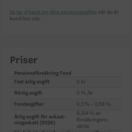
Så tar vi hand om dina personuppgifter
när du är
kund hos oss.
Priser
Pensionsförsäkring Fond
Fast årlig avgift
0 kr
Rörlig avgift
0 % /år
Fondavgifter
0,2 % – 2,09 %
0,354 %
av
Årlig avgift för avkast­
försäk­ringens
nings­skatt (2026)
värde