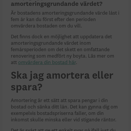
amorteringsgrundande värdet?
Är bostadens amorteringsgrundande värde låst i
fem år kan du först efter den perioden
omvärdera bostaden om du vill.
Det finns dock en möjlighet att uppdatera det
amorteringsgrundande värdet inom
femårsperioden om det skett en omfattande
renovering som medfört ny boyta. Läs mer om
att
omvärdera din bostad här
.
Ska jag amortera eller
spara?
Amortering är ett sätt att spara pengar i din
bostad och sänka ditt lån. Det kan gynna dig om
exempelvis bostadspriserna faller, om din
inkomst skulle minska eller vid stigande räntor.
Det är svårt att ge ett enkelt svar på ifall just du