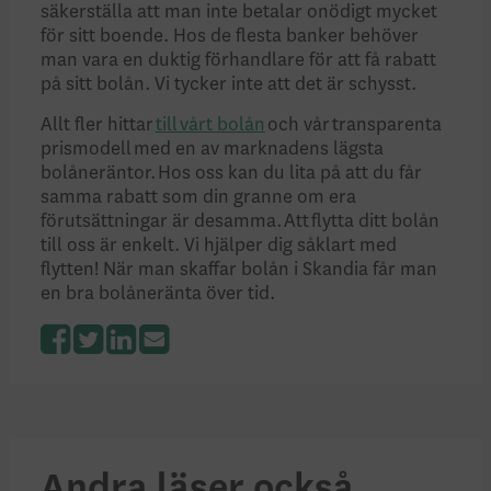
säkerställa att man inte betalar onödigt mycket
för sitt boende. Hos de flesta banker behöver
man vara en duktig förhandlare för att få rabatt
på sitt bolån. Vi tycker inte att det är schysst.
Allt fler hittar
till vårt bolån
och vår transparenta
prismodell med en av marknadens lägsta
bolåneräntor. Hos oss kan du lita på att du får
samma rabatt som din granne om era
förutsättningar är desamma.
Att flytta ditt bolån
till oss är enkelt. Vi hjälper dig såklart med
flytten! När man skaffar bolån i Skandia får man
en bra bolåneränta över tid.
Facebook
Twitter
LinkedIn
Andra läser också