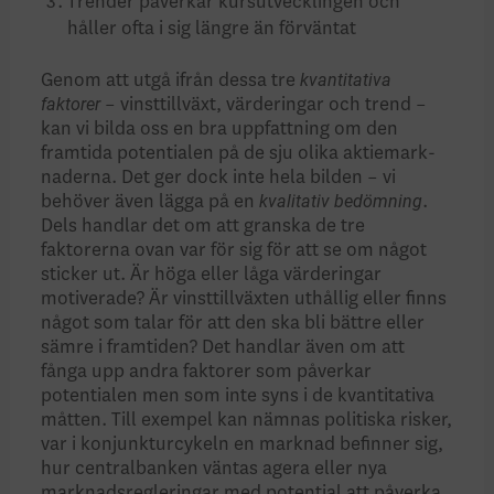
Trender påverkar kursutvecklingen och
håller ofta i sig längre än förväntat
kvanti­tativa
Genom att utgå ifrån dessa tre
faktorer
– vinsttillväxt, värde­ringar och trend –
kan vi bilda oss en bra uppfattning om den
framtida potentialen på de sju olika aktiemark­
naderna. Det ger dock inte hela bilden – vi
kvalitativ bedömning
behöver även lägga på en
.
Dels handlar det om att granska de tre
faktorerna ovan var för sig för att se om något
sticker ut. Är höga eller låga värderingar
motiverade? Är vinsttillväxten uthållig eller finns
något som talar för att den ska bli bättre eller
sämre i framtiden? Det handlar även om att
fånga upp andra faktorer som påverkar
potentialen men som inte syns i de kvantitativa
måtten. Till exempel kan nämnas politiska ris­ker,
var i konjunkturcykeln en marknad befinner sig,
hur centralbanken väntas agera eller nya
marknadsregleringar med potential att påverka