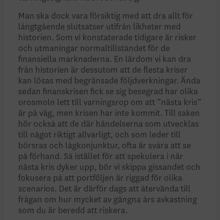
Man ska dock vara försiktig med att dra allt för
långtgående slutsatser utifrån likheter med
historien. Som vi konstaterade tidigare är risker
och utmaningar normaltillståndet för de
finansiella marknaderna. En lärdom vi kan dra
från historien är dessutom att de flesta kriser
kan lösas med begränsade följdverkningar. Ända
sedan finanskrisen fick se sig besegrad har olika
orosmoln lett till varningsrop om att ”nästa kris”
är på väg, men krisen har inte kommit. Till saken
hör också att de där händelserna som utvecklas
till något riktigt allvarligt, och som leder till
börsras och lågkonjunktur, ofta är svåra att se
på förhand. Så istället för att spekulera i när
nästa kris dyker upp, bör vi skippa gissandet och
fokusera på att portföljen är riggad för olika
scenarios. Det är därför dags att återvända till
frågan om hur mycket av gångna års avkastning
som du är beredd att riskera.