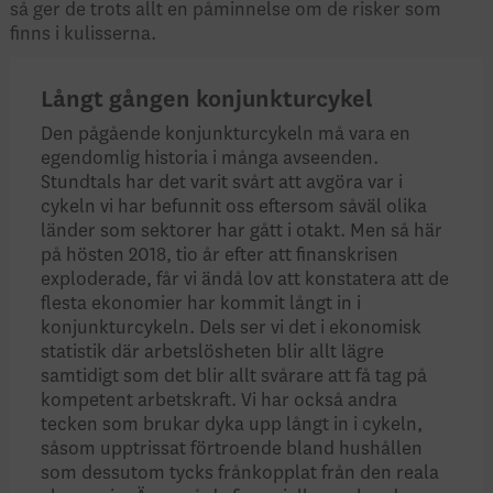
så ger de trots allt en påminnelse om de risker som
finns i kulisserna.
Långt gången konjunkturcykel
Den pågående konjunkturcykeln må vara en
egendomlig historia i många avseenden.
Stundtals har det varit svårt att avgöra var i
cykeln vi har befunnit oss eftersom såväl olika
länder som sektorer har gått i otakt. Men så här
på hösten 2018, tio år efter att finanskrisen
exploderade, får vi ändå lov att konstatera att de
flesta ekonomier har kommit långt in i
konjunkturcykeln. Dels ser vi det i ekonomisk
statistik där arbetslösheten blir allt lägre
samtidigt som det blir allt svårare att få tag på
kompetent arbetskraft. Vi har också andra
tecken som brukar dyka upp långt in i cykeln,
såsom upptrissat förtroende bland hushållen
som dessutom tycks frånkopplat från den reala