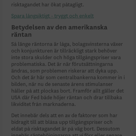
risktagandet har ökat påtagligt.
Spara långsiktigt - tryggt och enkelt
Betydelsen av den amerikanska
räntan
Så länge räntorna är låga, bolagsvinsterna växer
och konjunkturen är tillräckligt stark behöver
inte stora skulder och höga tillgångspriser vara
problematiska. Det är när förutsättningarna
ändras, som problemen riskerar att dyka upp.
Och det är här som centralbankerna kommer in i
bilden, när nu de senaste årens stimulanser
håller på att plockas bort. Framför allt gäller det
USA där Fed både höjer räntan och drar tillbaka
likviditet från marknaderna.
Det innebär dels att en av de faktorer som har
bidragit till att blåsa upp tillgångspriser och
eldat på risktagandet är på väg bort. Dessutom
innebär räntehöjningarna att vi förr eller senare