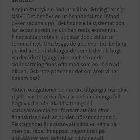
skulder
Konjunkturcykeln ändrar sällan riktning ”av sig
själv”. Det behövs en utlösande faktor. Ibland
dyker sådana upp i det finansiella systemet och
får sedan spridning ut i den reala ekonomin.
Finansiella problem uppstår dock sällan ur
tomma intet. Ofta byggs de upp över tid. En lång
period av stort risktagande som leder till högt
värderade tillgångspriser och växande
skuldsättning finns ofta med som en röd tråd i
bilden. Och nog påminner det om åren vi har
bakom oss?
Aktier, obligationer och andra tillgångar har ökat
rejält i värde under flera år och är i många fall
högt värderade. Skuldsättningen i
världsekonomin har fortsatt att öka efter
finanskrisen och är nu den högsta någonsin.
Risktagandet är svårare att sätta en siffra på,
men det råder knappast någon brist på
indikatorer som bekräftar bilden av att