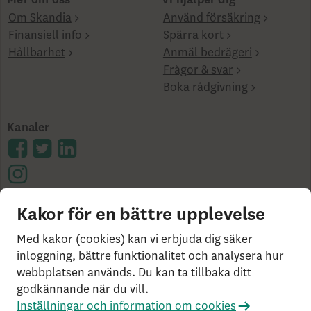
Om Skandia
Använd försäkring
Finansiell info
Spärra kort
Hållbarhet
Anmäl bedrägeri
Frågor & svar
Boka rådgivning
Kanaler
Kakor för en bättre upplevelse
Cookies på skandia.se
Tillgänglighet
Användarvillkor
Ångerrätt och distansavtal
Bor du
Med kakor (cookies) kan vi erbjuda dig säker
utanför Sverige?
Statlig insättningsgaranti &
inloggning, bättre funktionalitet och analysera hur
webbplatsen används. Du kan ta tillbaka ditt
investerar­skydd
Så behandlar vi dina personuppgifter
godkännande när du vill.
Om Penningtvättslagen
Har du klagomål?
Inställningar och information om cookies
Rekommenderade webbläsare