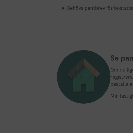
Behövs pantbrev för bostads
Se pan
Om du äge
registrer
beställa e
Min fasti