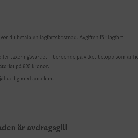
ver du betala en lagfartskostnad. Avgiften för lagfart
n eller taxeringsvärdet – beroende på vilket belopp som är 
äteriet på 825 kronor.
 hjälpa dig med ansökan.
den är avdragsgill