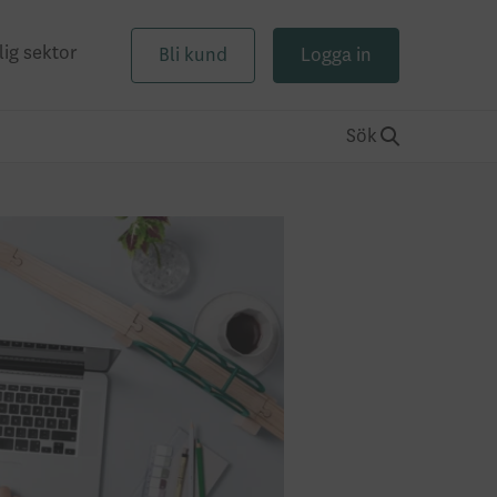
lig sektor
Bli kund
Logga in
Sök