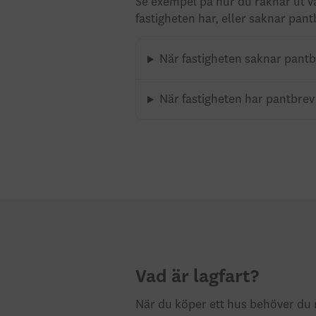
Se exempel på hur du räknar ut v
fastigheten har, eller saknar pant
När fastigheten saknar pant
När fastigheten har pantbrev
Vad är lagfart?
När du köper ett hus behöver du re