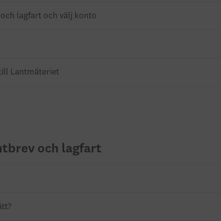
och lagfart och välj konto
till Lantmäteriet
tbrev och lagfart
tt?