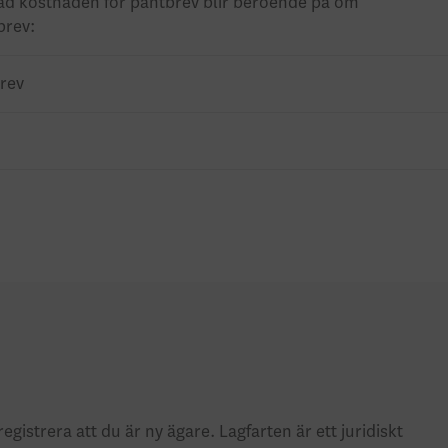
ad kostnaden för pantbrev blir beroende på om
brev:
brev
gistrera att du är ny ägare. Lagfarten är ett juridiskt