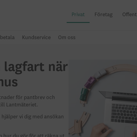
Privat
Företag
Offent
betala
Kundservice
Om oss
 lagfart när
hus
tnader för pantbrev och
till Lantmäteriet.
 hjälper vi dig med ansökan
h hur du gör för att räkna ut