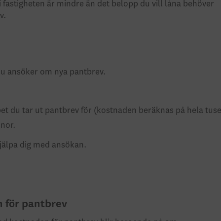
fastigheten är mindre än det belopp du vill låna behöver
v.
 du ansöker om nya pantbrev.
et du tar ut pantbrev för (kostnaden beräknas på hela tuse
onor.
t hjälpa dig med ansökan.
n för pantbrev