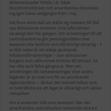
aktiemarknader hittills i år. Både
Stockholmsbörsen och amerikanska börsindex
tog igen halva nedgången från i maj.
Det finns dock skäl att ställa sig tveksam till ifall
nya stimu­lanser kommer orka lyfta börsen
varaktigt den här gången. Om anledningen till att
centralbankerna gör penningpolitiken mer
expansiv inte bedöms som tillräckligt allvarlig – t
ex ifall målet är att stävja sjunkande
inflationsförväntningar – kan stimulanser
fungera som välkommet bränsle till börsen. Så
har ofta varit fallet gångna år. Men om
anledningen till räntesänk­ningar eller andra
åtgärder är en reell oro för en annalkande
lågkonjunktur – då kan det snarast tolkas som
en bekräftelse på att läget är allvarligt och sänka
riskaptiten.
Om vi använder USA som exempel: När den
amerikanska centralbanken lanserade sina tre