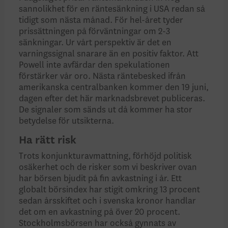
sannolikhet för en räntesänkning i USA redan så
tidigt som nästa månad. För hel-året tyder
prissättningen på förväntningar om 2-3
sänkningar. Ur vårt perspektiv är det en
varningssignal snarare än en positiv faktor. Att
Powell inte avfärdar den spekulationen
förstärker vår oro. Nästa räntebesked ifrån
amerikanska centralbanken kommer den 19 juni,
dagen efter det här marknadsbrevet publiceras.
De signaler som sänds ut då kommer ha stor
betydelse för utsikterna.
Ha rätt risk
Trots konjunkturavmattning, förhöjd politisk
osäkerhet och de risker som vi beskriver ovan
har börsen bjudit på fin avkastning i år. Ett
globalt börsindex har stigit omkring 13 procent
sedan årsskiftet och i svenska kronor handlar
det om en avkastning på över 20 procent.
Stockholmsbörsen har också gynnats av