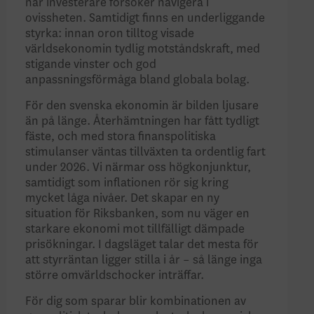
när investerare försöker navigera i
ovissheten. Samtidigt finns en underliggande
styrka: innan oron tilltog visade
världsekonomin tydlig motståndskraft, med
stigande vinster och god
anpassningsförmåga bland globala bolag.
För den svenska ekonomin är bilden ljusare
än på länge. Återhämtningen har fått tydligt
fäste, och med stora finanspolitiska
stimulanser väntas tillväxten ta ordentlig fart
under 2026. Vi närmar oss högkonjunktur,
samtidigt som inflationen rör sig kring
mycket låga nivåer. Det skapar en ny
situation för Riksbanken, som nu väger en
starkare ekonomi mot tillfälligt dämpade
prisökningar. I dagsläget talar det mesta för
att styrräntan ligger stilla i år – så länge inga
större omvärldschocker inträffar.
För dig som sparar blir kombinationen av