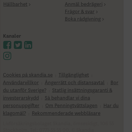
Hållbarhet
Anmäl bedrägeri
Frågor & svar
Boka rådgivning
Kanaler
Cookies på skandia.se
Tillgänglighet
Användarvillkor
Ångerrätt och distansavtal
Bor
du utanför Sverige?
Statlig insättningsgaranti &
investerar­skydd
Så behandlar vi dina
personuppgifter
Om Penningtvättslagen
Har du
klagomål?
Rekommenderade webbläsare
Livförsäkringsbolaget Skandia, ömsesidigt, 106 55
Stockholm, Tel: 0771-55 55 00, © Skandia