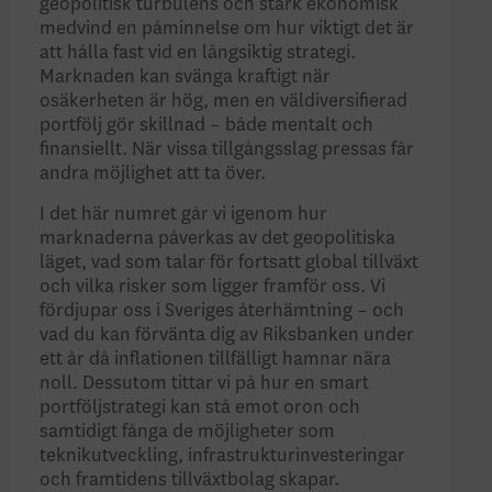
geopolitisk turbulens och stark ekonomisk
medvind en påminnelse om hur viktigt det är
att hålla fast vid en långsiktig strategi.
Marknaden kan svänga kraftigt när
osäkerheten är hög, men en väldiversifierad
portfölj gör skillnad – både mentalt och
finansiellt. När vissa tillgångsslag pressas får
andra möjlighet att ta över.
I det här numret går vi igenom hur
marknaderna påverkas av det geopolitiska
läget, vad som talar för fortsatt global tillväxt
och vilka risker som ligger framför oss. Vi
fördjupar oss i Sveriges återhämtning – och
vad du kan förvänta dig av Riksbanken under
ett år då inflationen tillfälligt hamnar nära
noll. Dessutom tittar vi på hur en smart
portföljstrategi kan stå emot oron och
samtidigt fånga de möjligheter som
teknikutveckling, infrastrukturinvesteringar
och framtidens tillväxtbolag skapar.