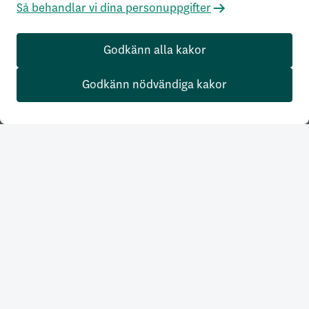
Så behandlar vi dina personuppgifter
Godkänn alla kakor
Godkänn nödvändiga kakor
Våra produkter
Samla din pension
Tjänstepension
Tjänstepension Företag
Försäkra