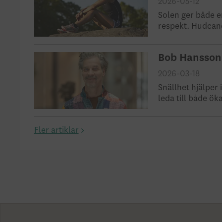
2026-05-12
Solen ger både e
respekt. Hudcanc
Bob Hansson:
2026-03-18
Snällhet hjälper 
leda till både ök
Fler artiklar