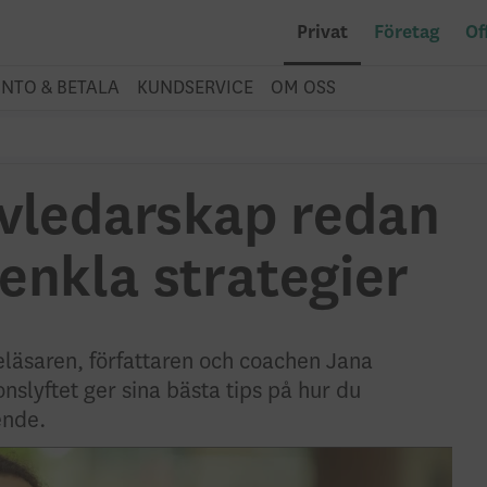
Privat
Företag
Of
NTO & BETALA
KUNDSERVICE
OM OSS
lvledarskap redan
enkla strategier
eläsaren, författaren och coachen Jana
slyftet ger sina bästa tips på hur du
ende.