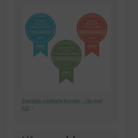
Sveriges nöjdaste kunder - läs mer
här