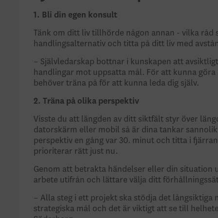
1. Bli din egen konsult
Tänk om ditt liv tillhörde någon annan - vilka råd
handlingsalternativ och titta på ditt liv med avs
– Självledarskap bottnar i kunskapen att avsiktlig
handlingar mot uppsatta mål. För att kunna göra d
behöver träna på för att kunna leda dig själv.
2. Träna på olika perspektiv
Visste du att längden av ditt siktfält styr över lä
datorskärm eller mobil så är dina tankar sannolik
perspektiv en gång var 30. minut och titta i fjärra
prioriterar rätt just nu.
Genom att betrakta händelser eller din situation ur
arbete utifrån och lättare välja ditt förhållningss
– Alla steg i ett projekt ska stödja det långsiktiga
strategiska mål och det är viktigt att se till helh