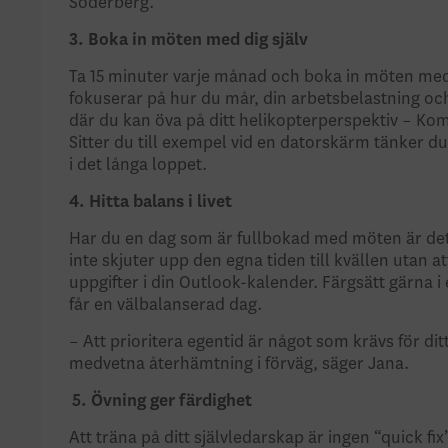
Söderberg.
3. Boka in möten med dig själv
Ta 15 minuter varje månad och boka in möten med ‘
fokuserar på hur du mår, din arbetsbelastning och 
där du kan öva på ditt helikopterperspektiv – Kom
Sitter du till exempel vid en datorskärm tänker d
i det långa loppet.
4. Hitta balans i livet
Har du en dag som är fullbokad med möten är det vi
inte skjuter upp den egna tiden till kvällen utan 
uppgifter i din Outlook-kalender. Färgsätt gärna i e
får en välbalanserad dag.
– Att prioritera egentid är något som krävs för dit
medvetna återhämtning i förväg, säger Jana.
5.
Övning ger färdighet
Att träna på ditt självledarskap är ingen “quick 