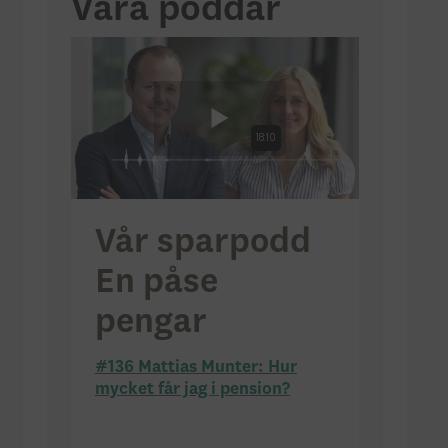
Våra poddar
Vår sparpodd
En påse
pengar
#136 Mattias Munter: Hur
mycket får jag i pension?