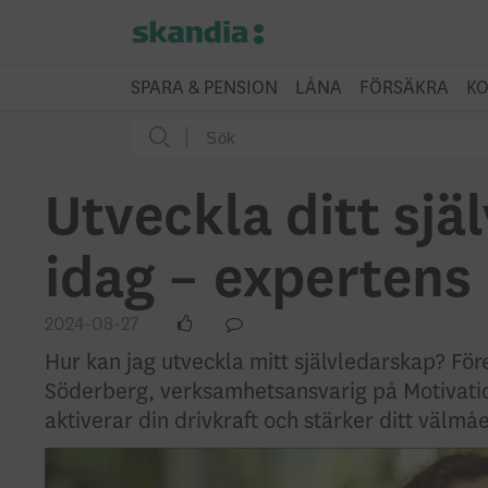
SPARA & PENSION
LÅNA
FÖRSÄKRA
KO
Utveckla ditt sjä
idag – expertens 
2024-08-27
Hur kan jag utveckla mitt självledarskap? För
Söderberg, verksamhetsansvarig på Motivation
aktiverar din drivkraft och stärker ditt välmå