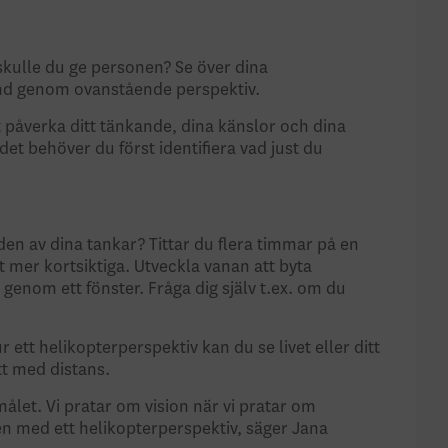
 skulle du ge personen? Se över dina
tånd genom ovanstående perspektiv.
t påverka ditt tänkande, dina känslor och dina
et behöver du först identifiera vad just du
ngden av dina tankar? Tittar du flera timmar på en
t mer kortsiktiga. Utveckla vanan att byta
n genom ett fönster. Fråga dig själv t.ex. om du
 ett helikopterperspektiv kan du se livet eller ditt
ätt med distans.
 målet. Vi pratar om vision när vi pratar om
eten med ett helikopterperspektiv, säger Jana