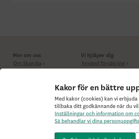
Mer om oss
Vi hjälper dig
Om Skandia
Använd försäkring
Finansiell info
Spärra kort
Hållbarhet
Anmäl bedrägeri
Kakor för en bättre up
Frågor & svar
Boka rådgivning
Med kakor (cookies) kan vi erbjuda 
tillbaka ditt godkännande när du vil
Cookies på skandia.se
Tillgänglighet
Användarvil
Inställningar och information om c
behandlar vi dina personuppgifter
Om Penningtvätt
Så behandlar vi dina personuppgift
Livförsäkringsbolaget Skandia, ömsesidigt, 106 55 Sto