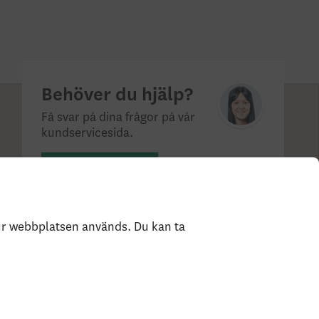
Behöver du hjälp?
Få svar på dina frågor på vår
kundservicesida.
Till kundservice
hur webbplatsen används. Du kan ta
?
Statlig insättningsgaranti & investerar­skydd
Så
e