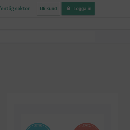
Bli kund
Logga in
fentlig sektor