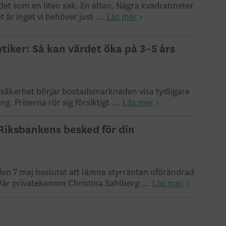
e det som en liten sak. En altan. Några kvadratmeter
det är inget vi behöver just ...
Läs mer
tiker: Så kan värdet öka på 3–5 års
v osäkerhet börjar bostadsmarknaden visa tydligare
g. Priserna rör sig försiktigt ...
Läs mer
Riksbankens besked för din
en 7 maj beslutat att lämna styrräntan oförändrad
 Vår privatekonom Christina Sahlberg ...
Läs mer