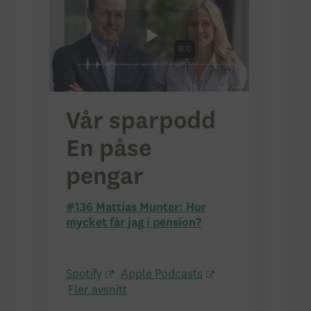
Vår sparpodd
En påse
pengar
#136 Mattias Munter: Hur
mycket får jag i pension?
Spotify
Apple Podcasts
Fler avsnitt