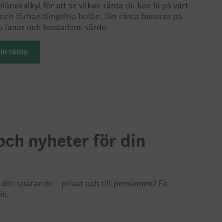
ånekalkyl för att se vilken ränta du kan få på vårt
och förhandlingsfria bolån. Din ränta baseras på
u lånar och bostadens värde.
in ränta
ch nyheter för din
tt sparande – privat och till pensionen? Få
is.