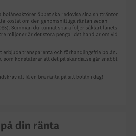
la bolåneaktörer öppet ska redovisa sina snitträntor
ulle kostat om den genomsnittliga räntan sedan
025). Summan du kunnat spara följer såklart lånets
tre miljoner är det stora pengar det handlar om vid
tt erbjuda transparenta och förhandlingsfria bolån.
s, som konstaterar att det på skandia.se går snabbt
skrav att få en bra ränta på sitt bolån i dag!
på din ränta