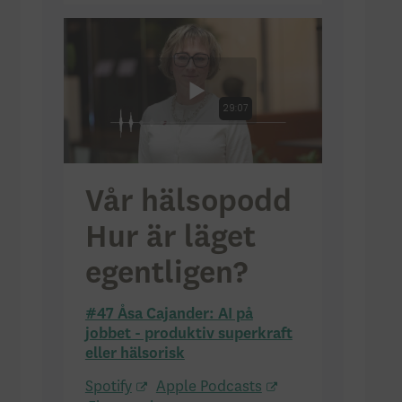
Vår hälsopodd
Hur är läget
egentligen?
#47 Åsa Cajander: AI på
jobbet - produktiv superkraft
eller hälsorisk
Spotify
Apple Podcasts