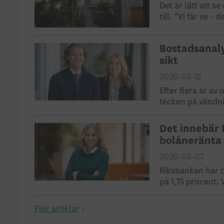
Det är lätt att s
till. “Vi får se - 
Bostadsanaly
sikt
2026-05-12
Efter flera år a
tecken på vändnin
Det innebär 
bolåneränta
2026-05-07
Riksbanken har d
på 1,75 procent.
Fler artiklar