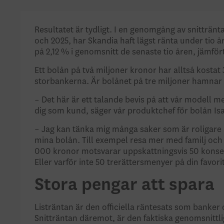
Resultatet är tydligt. I en genomgång av snitträn
och 2025, har Skandia haft lägst ränta under tio å
på 2,12 % i genomsnitt de senaste tio åren, jämför
Ett bolån på två miljoner kronor har alltså kosta
storbankerna. Är bolånet på tre miljoner hamnar
– Det här är ett talande bevis på att vår modell 
dig som kund, säger vår produktchef för bolån Isa
– Jag kan tänka mig många saker som är roligare a
mina bolån. Till exempel resa mer med familj och v
000 kronor motsvarar uppskattningsvis 50 konsertbi
Eller varför inte 50 trerättersmenyer på din favor
Stora pengar att spara
Listräntan är den officiella räntesats som banker 
Snitträntan däremot, är den faktiska genomsnitt