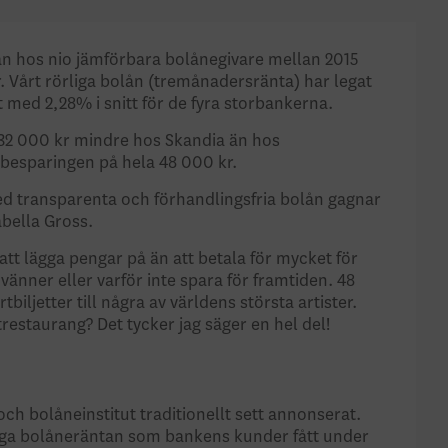
tan hos nio jämförbara bolånegivare mellan 2015
r. Vårt rörliga bolån (tremånadersränta) har legat
t med 2,28% i snitt för de fyra storbankerna.
t 32 000 kr mindre hos Skandia än hos
 besparingen på hela 48 000 kr.
med transparenta och förhandlingsfria bolån gagnar
bella Gross.
tt lägga pengar på än att betala för mycket för
änner eller varför inte spara för framtiden. 48
ljetter till några av världens största artister.
itrestaurang? Det tycker jag säger en hel del!
och bolåneinstitut traditionellt sett annonserat.
liga bolåneräntan som bankens kunder fått under