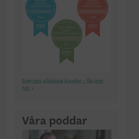
Sveriges nöjdaste kunder - läs mer
här
Våra poddar