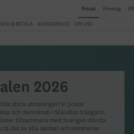
Privat
Företag
Of
NTO & BETALA
KUNDSERVICE
OM OSS
dalen 2026
 tids stora utmaningar! Vi pratar
älsa och demokrati i Skandias trädgård.
sioner tillsammans med Sveriges största
u ta del av alla samtal och seminarier