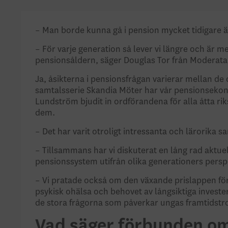
– Man borde kunna gå i pension mycket tidigare ä
– För varje generation så lever vi längre och är me
pensionsåldern, säger Douglas Tor från Modera
Ja, åsikterna i pensionsfrågan varierar mellan de
samtalsserie Skandia Möter har vår pensionsekon
Lundström bjudit in ordförandena för alla åtta r
dem.
– Det har varit otroligt intressanta och lärorika s
– Tillsammans har vi diskuterat en lång rad aktue
pensionssystem utifrån olika generationers persp
– Vi pratade också om den växande prislappen fö
psykisk ohälsa och behovet av långsiktiga investeri
de stora frågorna som påverkar ungas framtidstr
Vad säger förbunden o