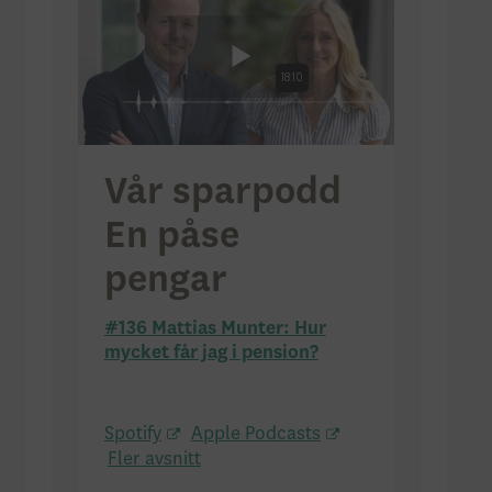
Vår sparpodd
En påse
pengar
#136 Mattias Munter: Hur
mycket får jag i pension?
Spotify
Apple Podcasts
Fler avsnitt