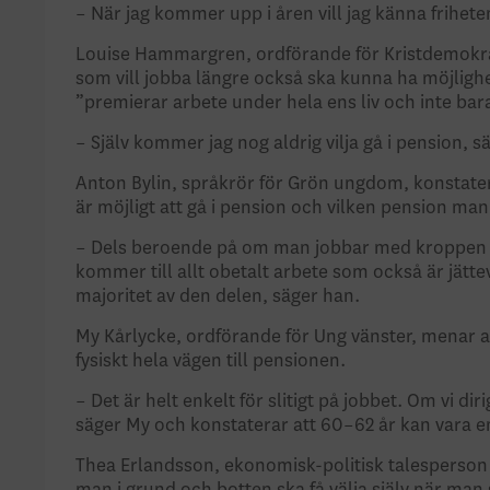
– När jag kommer upp i åren vill jag känna friheten
Louise Hammargren, ordförande för Kristdemokr
som vill jobba längre också ska kunna ha möjligh
”premierar arbete under hela ens liv och inte bara
– Själv kommer jag nog aldrig vilja gå i pension, 
Anton Bylin, språkrör för Grön ungdom, konstaterar
är möjligt att gå i pension och vilken pension man
– Dels beroende på om man jobbar med kroppen e
kommer till allt obetalt arbete som också är jättev
majoritet av den delen, säger han.
My Kårlycke, ordförande för Ung vänster, menar at
fysiskt hela vägen till pensionen.
– Det är helt enkelt för slitigt på jobbet. Om vi d
säger My och konstaterar att 60–62 år kan vara en
Thea Erlandsson, ekonomisk-politisk talesperson 