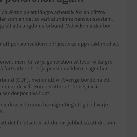
på vikten av ett längre arbetsliv för en bättre
lder som en del av vårt allmänna pensionssystem.
a till alla ungdomsförbund: Vid vilken ålder bör
tt pensionsåldern bör justeras upp i takt med att
ionen, men för varje generation så lever vi längre
så fortsätter att höja pensionsåldern, säger han.
und (CUF), menar att vi i Sverige borde ha ett
n när de vill. Hon berättar att hon själv är
ser det positiva i det.
 åldras att kunna ha någonting att gå till varje
e.
tt det förutsätter att du har jobbat så att du, som
”.