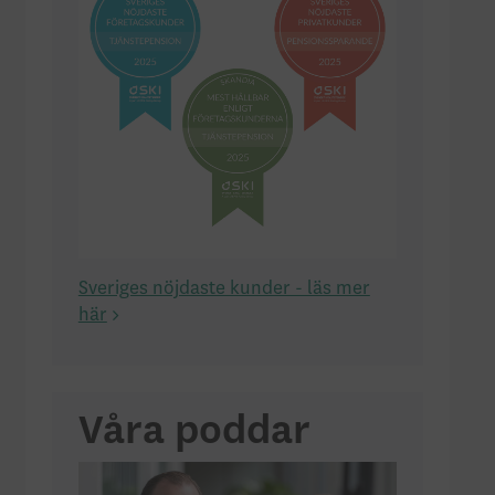
Sveriges nöjdaste kunder - läs mer
här
Våra poddar