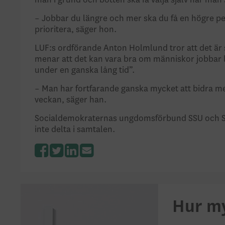
man i grund och botten ska få välja själv när man 
– Jobbar du längre och mer ska du få en högre pens
prioritera, säger hon.
LUF:s ordförande Anton Holmlund tror att det är sv
menar att det kan vara bra om människor jobbar l
under en ganska lång tid”.
– Man har fortfarande ganska mycket att bidra m
veckan, säger han.
Socialdemokraternas ungdomsförbund SSU och S
inte delta i samtalen.
Facebook
Twitter
LinkedIn
Hur my