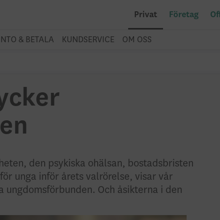
Privat
Företag
Of
NTO & BETALA
KUNDSERVICE
OM OSS
tycker
en
eten, den psykiska ohälsan, bostadsbristen
ör unga inför årets valrörelse, visar vår
ska ungdomsförbunden. Och åsikterna i den