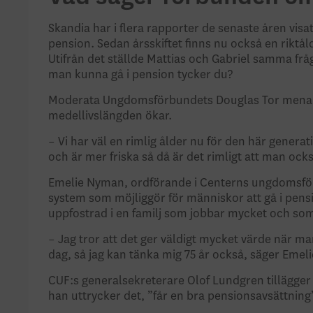
Skandia har i flera rapporter de senaste åren visat 
pension. Sedan årsskiftet finns nu också en riktå
Utifrån det ställde Mattias och Gabriel samma fråg
man kunna gå i pension tycker du?
Moderata Ungdomsförbundets Douglas Tor menar a
medellivslängden ökar.
– Vi har väl en rimlig ålder nu för den här generat
och är mer friska så då är det rimligt att man ock
Emelie Nyman, ordförande i Centerns ungdomsförb
system som möjliggör för människor att gå i pensio
uppfostrad i en familj som jobbar mycket och som 
– Jag tror att det ger väldigt mycket värde när man
dag, så jag kan tänka mig 75 år också, säger Emeli
CUF:s generalsekreterare Olof Lundgren tillägger a
han uttrycker det, ”får en bra pensionsavsättning