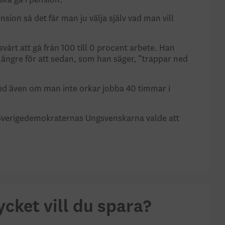
ska gå i pension.
ion så det får man ju välja själv vad man vill
årt att gå från 100 till 0 procent arbete. Han
ängre för att sedan, som han säger, ”trappar ned
ed även om man inte orkar jobba 40 timmar i
verigedemokraternas Ungsvenskarna valde att
cket vill du spara?