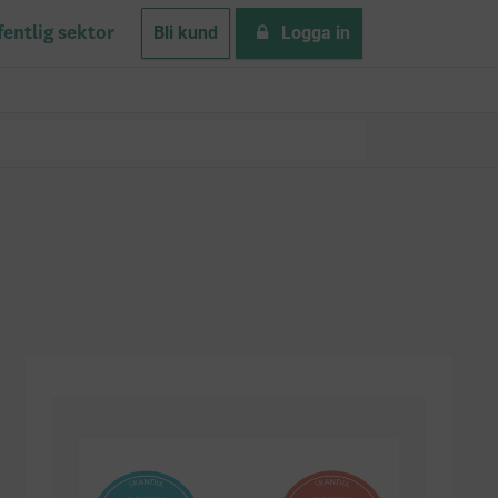
Bli kund
Logga in
fentlig sektor