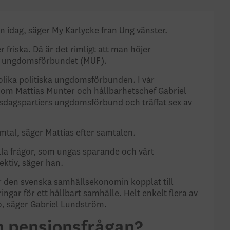
n idag, säger My Kårlycke från Ung vänster.
r friska. Då är det rimligt att man höjer
ta ungdomsförbundet (MUF).
 olika politiska ungdomsförbunden. I vår
om Mattias Munter och hållbarhetschef Gabriel
iksdagspartiers ungdomsförbund och träffat sex av
amtal, säger Mattias efter samtalen.
lla frågor, som ungas sparande och vårt
ektiv, säger han.
r den svenska samhällsekonomin kopplat till
ngar för ett hållbart samhälle. Helt enkelt flera av
o, säger Gabriel Lundström.
m pensionsfrågan?