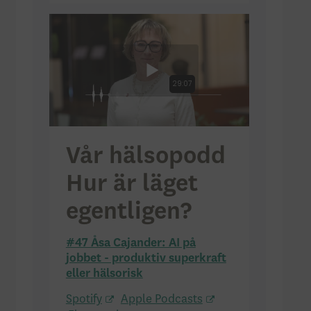
Vår hälsopodd
Hur är läget
egentligen?
#47 Åsa Cajander: AI på
jobbet - produktiv superkraft
eller hälsorisk
Spotify
Apple Podcasts