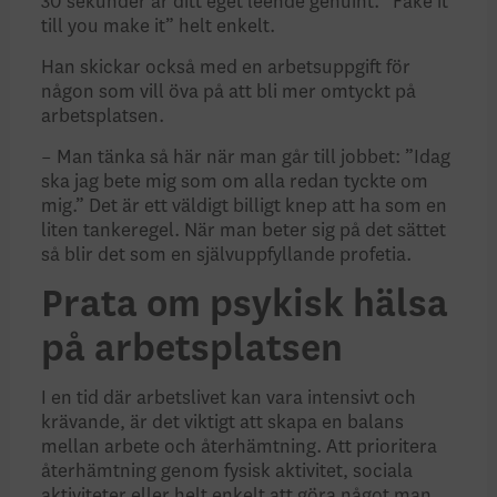
30 sekunder är ditt eget leende genuint. ”Fake it
till you make it” helt enkelt.
Han skickar också med en arbetsuppgift för
någon som vill öva på att bli mer omtyckt på
arbetsplatsen.
– Man tänka så här när man går till jobbet: ”Idag
ska jag bete mig som om alla redan tyckte om
mig.” Det är ett väldigt billigt knep att ha som en
liten tankeregel. När man beter sig på det sättet
så blir det som en självuppfyllande profetia.
Prata om psykisk hälsa
på arbetsplatsen
I en tid där arbetslivet kan vara intensivt och
krävande, är det viktigt att skapa en balans
mellan arbete och återhämtning. Att prioritera
återhämtning genom fysisk aktivitet, sociala
aktiviteter eller helt enkelt att göra något man