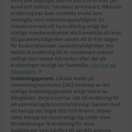
förlorade tillgångar upp till 250 000 kronor per
kund och institut i händelse av konkurs. Nämnda
ersättning kan även innefatta medel som
mottagits med redovisningsskyldighet. En
investerare som vill ha ersättning enligt det
statliga investerarskyddet ska framställa sitt krav
till garantimyndigheten senast ett år från dagen
för konkursbeslutet. Garantimyndigheten ska
betala ut ersättning till en investerare snarast
möjligt men senast två veckor efter det att
ersättningen slutligt har fastställts.
Läs mer på
Riksgälden.
Insättningsgaranti.
Likvida medel på
Investeringssparkonto (ISK) omfattas av den
statliga insättningsgarantin enligt beslut av
Riksgälden. Varje kund har rätt till ersättning för
sin sammanlagda kontobehållning i banken med
ett belopp om högst 1150 000 kronor. Utöver
detta belopp kan kund enligt lag under vissa
förutsättningar få ersättning för vissa
insättningar som hänförs till särskilt angivna