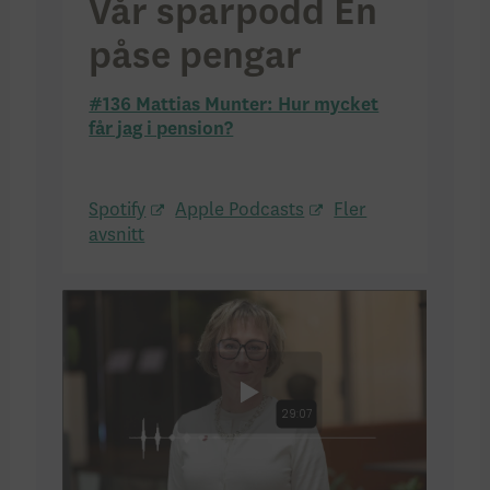
Vår sparpodd En
påse pengar
#136 Mattias Munter: Hur mycket
får jag i pension?
Spotify
Apple Podcasts
Fler
avsnitt