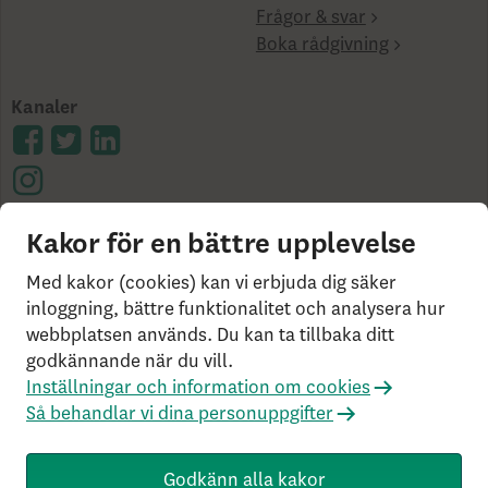
Frågor & svar
Boka rådgivning
Kanaler
Kakor för en bättre upplevelse
Cookies på skandia.se
Tillgänglighet
Användarvillkor
Ångerrätt och distansavtal
Bor du
Med kakor (cookies) kan vi erbjuda dig säker
utanför Sverige?
Statlig insättningsgaranti &
inloggning, bättre funktionalitet och analysera hur
webbplatsen används. Du kan ta tillbaka ditt
investerar­skydd
Så behandlar vi dina personuppgifter
godkännande när du vill.
Om Penningtvättslagen
Har du klagomål?
Inställningar och information om cookies
Rekommenderade webbläsare
Så behandlar vi dina personuppgifter
Livförsäkringsbolaget Skandia, ömsesidigt, 106 55
Stockholm, Tel: 0771-55 55 00, © Skandia
Godkänn alla kakor