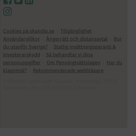
Cookies på skandia.se
Tillgänglighet
Användarvillkor
Ångerrätt och distansavtal
Bor
du utanför Sverige?
Statlig insättningsgaranti &
investerar­skydd
Så behandlar vi dina
personuppgifter
Om Penningtvättslagen
Har du
klagomål?
Rekommenderade webbläsare
Livförsäkringsbolaget Skandia, ömsesidigt, 106 55
Stockholm, Tel: 0771-55 55 00, © Skandia
SK3.5.1+Branch.master.Sha.596526160d132cbf4b4a4
8e0fc2d22db21baa526 HW4.0.0.0 SN430