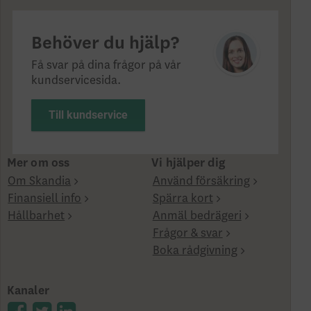
Behöver du hjälp?
Få svar på dina frågor på vår
kundservicesida.
Till kundservice
Mer om oss
Vi hjälper dig
Om Skandia
Använd försäkring
Finansiell info
Spärra kort
Hållbarhet
Anmäl bedrägeri
Frågor & svar
Boka rådgivning
Kanaler