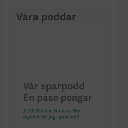
Våra poddar
Vår sparpodd
En påse pengar
#136 Mattias Munter: Hur
mycket får jag i pension?