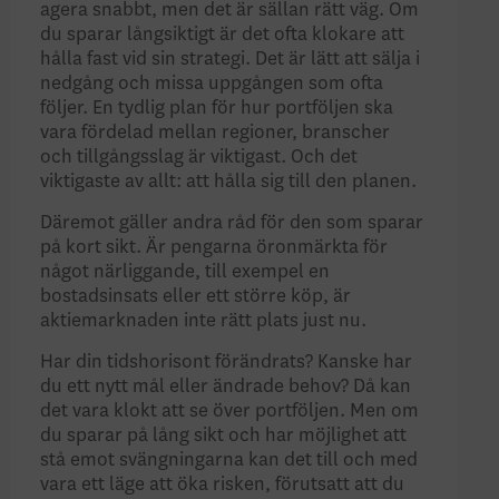
agera snabbt, men det är sällan rätt väg. Om
du sparar långsiktigt är det ofta klokare att
hålla fast vid sin strategi. Det är lätt att sälja i
nedgång och missa uppgången som ofta
följer. En tydlig plan för hur portföljen ska
vara fördelad mellan regioner, branscher
och tillgångsslag är viktigast. Och det
viktigaste av allt: att hålla sig till den planen.
Däremot gäller andra råd för den som sparar
på kort sikt. Är pengarna öronmärkta för
något närliggande, till exempel en
bostadsinsats eller ett större köp, är
aktiemarknaden inte rätt plats just nu.
Har din tidshorisont förändrats? Kanske har
du ett nytt mål eller ändrade behov? Då kan
det vara klokt att se över portföljen. Men om
du sparar på lång sikt och har möjlighet att
stå emot svängningarna kan det till och med
vara ett läge att öka risken, förutsatt att du