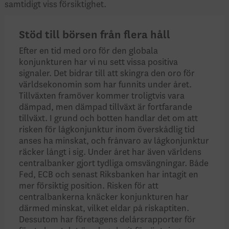
samtidigt viss försiktighet.
Stöd till börsen från flera håll
Efter en tid med oro för den globala
konjunkturen har vi nu sett vissa positiva
signaler. Det bidrar till att skingra den oro för
världsekonomin som har funnits under året.
Tillväxten framöver kommer troligtvis vara
dämpad, men dämpad tillväxt är fortfarande
tillväxt. I grund och botten handlar det om att
risken för lågkonjunktur inom överskådlig tid
anses ha minskat, och frånvaro av lågkonjunktur
räcker långt i sig. Under året har även världens
centralbanker gjort tydliga omsvängningar. Både
Fed, ECB och senast Riksbanken har intagit en
mer försiktig position. Risken för att
centralbankerna knäcker konjunkturen har
därmed minskat, vilket eldar på riskaptiten.
Dessutom har företagens delårsrapporter för