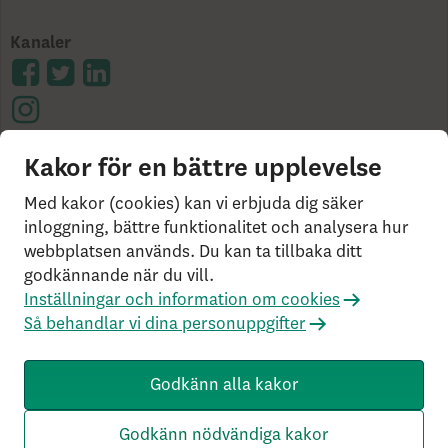
Kanaler
Kakor för en bättre upplevelse
Cookies på skandia.se
Tillgänglighet
Användarvillkor
Ångerrätt och distansavtal
Bor du
Med kakor (cookies) kan vi erbjuda dig säker
utanför Sverige?
Statlig insättningsgaranti &
inloggning, bättre funktionalitet och analysera hur
webbplatsen används. Du kan ta tillbaka ditt
investerar­skydd
Så behandlar vi dina personuppgifter
godkännande när du vill.
Om Penningtvättslagen
Har du klagomål?
Inställningar och information om cookies
Rekommenderade webbläsare
Så behandlar vi dina personuppgifter
Livförsäkringsbolaget Skandia, ömsesidigt, 106 55
Stockholm, Tel: 0771-55 55 00, © Skandia
Godkänn alla kakor
SK3.5.1+Branch.master.Sha.596526160d132cbf4b4a48e0f
c2d22db21baa526 HW4.0.0.0 SN430
Godkänn nödvändiga kakor