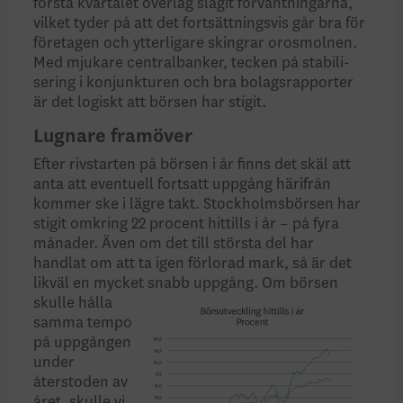
första kvartalet överlag slagit förväntningarna,
vilket tyder på att det fortsätt­ningsvis går bra för
företagen och ytterligare skingrar orosmolnen.
Med mjukare centralbanker, tecken på stabili­
sering i konjunkturen och bra bolagsrapporter
är det logiskt att börsen har stigit.
Lugnare framöver
Efter rivstarten på börsen i år finns det skäl att
anta att eventuell fortsatt uppgång härifrån
kommer ske i lägre takt. Stockholmsbörsen har
stigit omkring 22 procent hittills i år – på fyra
månader. Även om det till största del har
handlat om att ta igen förlorad mark, så är det
likväl en mycket snabb uppgång. Om
börsen
skulle hålla
samma tempo
på uppgången
under
återstoden av
året, skulle vi