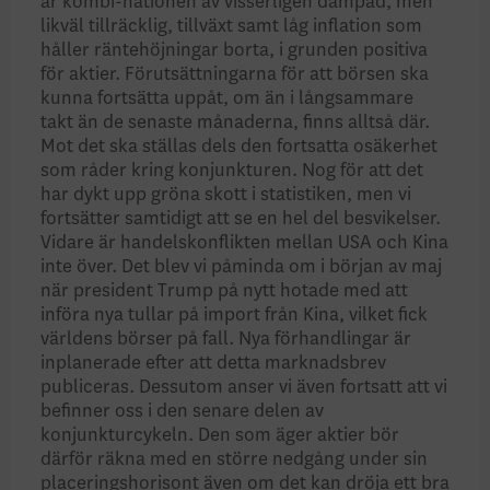
är kombi-nationen av visserligen dämpad, men
likväl tillräcklig, tillväxt samt låg inflation som
håller räntehöjningar borta, i grunden positiva
för aktier. Förutsättningarna för att börsen ska
kunna fortsätta uppåt, om än i långsammare
takt än de senaste månaderna, finns alltså där.
Mot det ska ställas dels den fortsatta osäkerhet
som råder kring konjunkturen. Nog för att det
har dykt upp gröna skott i statistiken, men vi
fortsätter samtidigt att se en hel del besvikelser.
Vidare är handelskon­flikten mellan USA och Kina
inte över. Det blev vi påminda om i början av maj
när president Trump på nytt hotade med att
införa nya tullar på import från Kina, vilket fick
världens börser på fall. Nya förhandlingar är
inplanerade efter att detta marknadsbrev
publiceras. Dessutom anser vi även fortsatt att vi
befinner oss i den senare delen av
konjunkturcykeln. Den som äger aktier bör
därför räkna med en större nedgång under sin
placeringshorisont även om det kan dröja ett bra