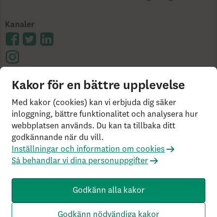
Kanaler
Kakor för en bättre upplevelse
Cookies på skandia.se
Tillgänglighet
Användarvillkor
Ångerrätt och distansavtal
Bor du
Med kakor (cookies) kan vi erbjuda dig säker
utanför Sverige?
Statlig insättningsgaranti &
inloggning, bättre funktionalitet och analysera hur
webbplatsen används. Du kan ta tillbaka ditt
investerar­skydd
Så behandlar vi dina personuppgifter
godkännande när du vill.
Om Penningtvättslagen
Har du klagomål?
Inställningar och information om cookies
Rekommenderade webbläsare
Så behandlar vi dina personuppgifter
Livförsäkringsbolaget Skandia, ömsesidigt, 106 55
Stockholm, Tel: 0771-55 55 00, © Skandia
Godkänn alla kakor
SK3.5.1+Branch.master.Sha.596526160d132cbf4b4a48e0f
c2d22db21baa526 HW4.0.0.0 SN430
Godkänn nödvändiga kakor