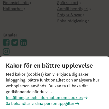
Finansiell info
Spärra kort
Hållbarhet
Anmäl bedrägeri
Frågor & svar
Boka rådgivning
Kanaler
Kakor för en bättre upplevelse
Cookies på skandia.se
Tillgänglighet
Användarvillkor
Ångerrätt och distansavtal
Bor du
Med kakor (cookies) kan vi erbjuda dig säker
utanför Sverige?
Statlig insättningsgaranti &
inloggning, bättre funktionalitet och analysera hur
webbplatsen används. Du kan ta tillbaka ditt
investerar­skydd
Så behandlar vi dina personuppgifter
godkännande när du vill.
Om Penningtvättslagen
Har du klagomål?
Inställningar och information om cookies
Rekommenderade webbläsare
Så behandlar vi dina personuppgifter
Livförsäkringsbolaget Skandia, ömsesidigt, 106 55