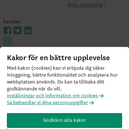
Boka rådgivning
Kanaler
Kakor för en bättre upplevelse
Cookies på skandia.se
Tillgänglighet
Användarvillkor
Ångerrätt och distansavtal
Bor du
Med kakor (cookies) kan vi erbjuda dig säker
utanför Sverige?
Statlig insättningsgaranti &
inloggning, bättre funktionalitet och analysera hur
webbplatsen används. Du kan ta tillbaka ditt
investerar­skydd
Så behandlar vi dina personuppgifter
godkännande när du vill.
Om Penningtvättslagen
Har du klagomål?
Inställningar och information om cookies
Rekommenderade webbläsare
Så behandlar vi dina personuppgifter
Livförsäkringsbolaget Skandia, ömsesidigt, 106 55
Stockholm, Tel: 0771-55 55 00, © Skandia
Godkänn alla kakor
SK3.5.1+Branch.master.Sha.596526160d132cbf4b4a48e0f