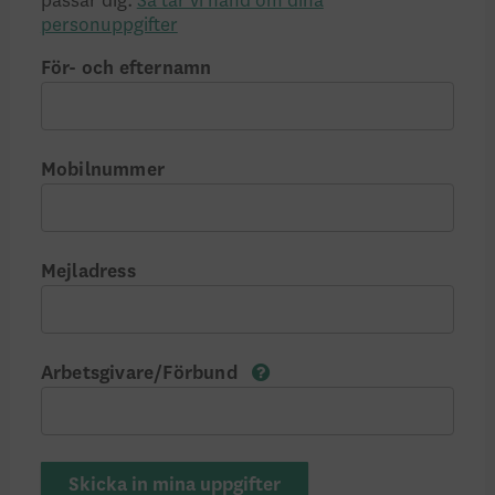
passar dig.
Så tar vi hand om dina
personuppgifter
För- och efternamn
Mobilnummer
Mejladress
Arbetsgivare/Förbund
Skicka in mina uppgifter