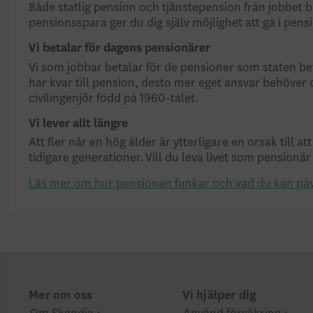
Både statlig pension och tjänstepension från jobbet b
pensionsspara ger du dig själv möjlighet att gå i pens
Vi betalar för dagens pensionärer
Vi som jobbar betalar för de pensioner som staten betal
har kvar till pension, desto mer eget ansvar behöver 
civilingenjör född på 1960-talet.
Vi lever allt längre
Att fler når en hög ålder är ytterligare en orsak til
tidigare generationer. Vill du leva livet som pensionä
Läs mer om hur pensionen funkar och vad du kan på
Mer om oss
Vi hjälper dig