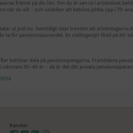
aseras främst på din lön. Om du är sen ut i arbetslivet be
ion när du vill – och undviker att behöva jobba upp i 70-år
ar ut just nu. Samtidigt visar trenden att arbets­tagarna är 
du ta för pensions­sparandet. En civilingenjör född på 90-t
l att fler behöver dela på pensionspengarna. Framtidens pens
r i närmare 30–40 år – då är det ditt privata pensionsspara
verka
Kanaler