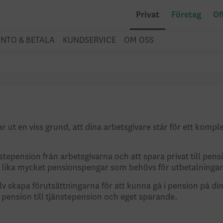
Privat
Företag
Of
NTO & BETALA
KUNDSERVICE
OM OSS
 ut en viss grund, att dina arbetsgivare står för ett komplem
änstepension från arbetsgivarna och att spara privat till pe
 in lika mycket pensionspengar som behövs för utbetalninga
älv skapa förutsättningarna för att kunna gå i pension på din
 pension till tjänstepension och eget sparande.