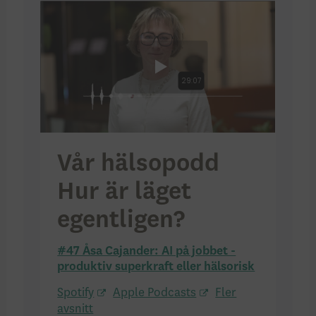
Vår hälsopodd
Hur är läget
egentligen?
#47 Åsa Cajander: AI på jobbet -
produktiv superkraft eller hälsorisk
Spotify
Apple Podcasts
Fler
avsnitt