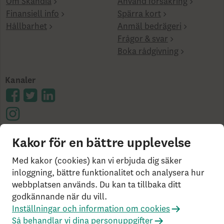
Om Skandia
Använd försäkring
Finansiell info
Spärra kort
Hållbarhet
Anmäl bedrägeri
Frågor & svar
Boka rådgivning
Kanaler
Kakor för en bättre upplevelse
Cookies på skandia.se
Tillgänglighet
Användarvillkor
Ångerrätt och distansavtal
Bor du
Med kakor (cookies) kan vi erbjuda dig säker
utanför Sverige?
Statlig insättningsgaranti &
inloggning, bättre funktionalitet och analysera hur
webbplatsen används. Du kan ta tillbaka ditt
investerar­skydd
Så behandlar vi dina personuppgifter
godkännande när du vill.
Om Penningtvättslagen
Har du klagomål?
Inställningar och information om cookies
Rekommenderade webbläsare
Så behandlar vi dina personuppgifter