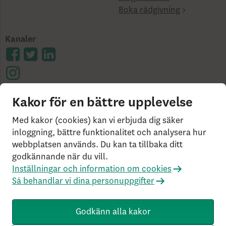
Boka rådgivning
Kanaler
Kakor för en bättre upplevelse
Cookies på skandia.se
Tillgänglighet
Användarvillkor
Ångerrätt och distansavtal
Bor du
Med kakor (cookies) kan vi erbjuda dig säker
utanför Sverige?
Statlig insättningsgaranti &
inloggning, bättre funktionalitet och analysera hur
webbplatsen används. Du kan ta tillbaka ditt
investerar­skydd
Så behandlar vi dina personuppgifter
godkännande när du vill.
Om Penningtvättslagen
Har du klagomål?
Inställningar och information om cookies
Rekommenderade webbläsare
Så behandlar vi dina personuppgifter
Livförsäkringsbolaget Skandia, ömsesidigt, 106 55
Stockholm, Tel: 0771-55 55 00, © Skandia
Godkänn alla kakor
SK3.5.1+Branch.master.Sha.596526160d132cbf4b4a48e0f