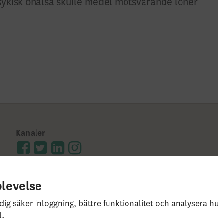
ykisk ohälsa skulle medel motsvarande löner
Kanaler
plevelse
dig säker inloggning, bättre funktionalitet och analysera 
l.