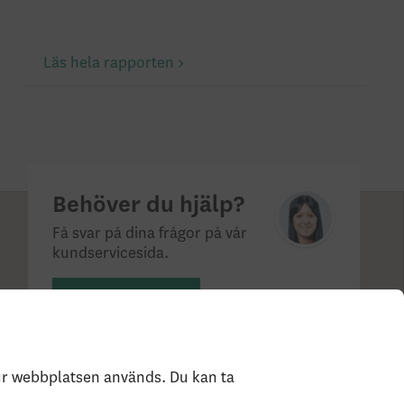
Läs hela rapporten
Behöver du hjälp?
Få svar på dina frågor på vår
kundservicesida.
Till kundservice
hur webbplatsen används. Du kan ta