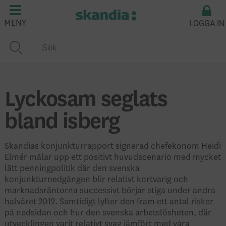
LOGGA IN
MENY
Lyckosam seglats
bland isberg
Skandias konjunkturrapport signerad chefekonom Heidi
Elmér målar upp ett positivt huvudscenario med mycket
lätt penningpolitik där den svenska
konjunkturnedgången blir relativt kortvarig och
marknadsräntorna successivt börjar stiga under andra
halvåret 2012. Samtidigt lyfter den fram ett antal risker
på nedsidan och hur den svenska arbetslösheten, där
utvecklingen varit relativt svag jämfört med våra