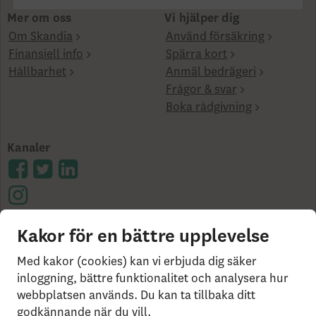
Mer om oss
Vi hjälper dig
Om Skandia
Använd försäkring
Finansiell info
Spärra kort
Hållbarhet
Anmäl bedrägeri
Frågor & svar
Boka rådgivning
Kanaler
Kakor för en bättre upplevelse
Cookies på skandia.se
Tillgänglighet
Användarvillkor
Ångerrätt och distansavtal
Bor du
Med kakor (cookies) kan vi erbjuda dig säker
utanför Sverige?
Statlig insättningsgaranti &
inloggning, bättre funktionalitet och analysera hur
webbplatsen används. Du kan ta tillbaka ditt
investerar­skydd
Så behandlar vi dina personuppgifter
godkännande när du vill.
Om Penningtvättslagen
Har du klagomål?