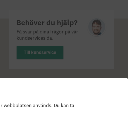
Behöver du hjälp?
Få svar på dina frågor på vår
kundservicesida.
Till kundservice
?
Statlig insättningsgaranti & investerar­skydd
Så
e
hur webbplatsen används. Du kan ta