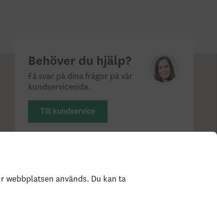
Behöver du hjälp?
Få svar på dina frågor på vår
kundservicesida.
Till kundservice
?
Statlig insättningsgaranti & investerar­skydd
Så
hur webbplatsen används. Du kan ta
e