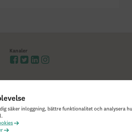
Kanaler
plevelse
lkor
Ångerrätt och distansavtal
Bor du utanför Sverige
dig säker inloggning, bättre funktionalitet och analysera 
slagen
Har du klagomål?
Rekommenderade webbläsar
l.
ckholm, Tel: 0771-55 55 00, © Skandia
ookies
er