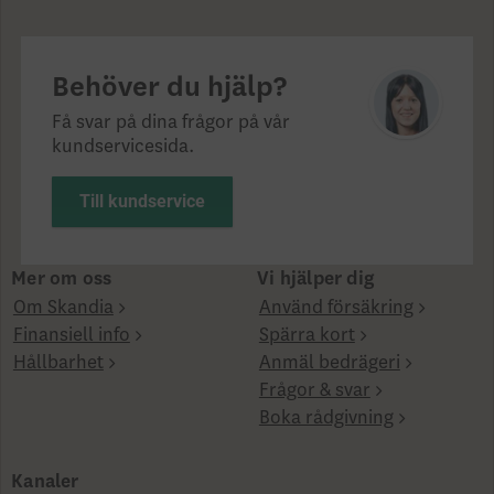
Behöver du hjälp?
Få svar på dina frågor på vår
kundservicesida.
Till kundservice
Mer om oss
Vi hjälper dig
Om Skandia
Använd försäkring
Finansiell info
Spärra kort
Hållbarhet
Anmäl bedrägeri
Frågor & svar
Boka rådgivning
Kanaler