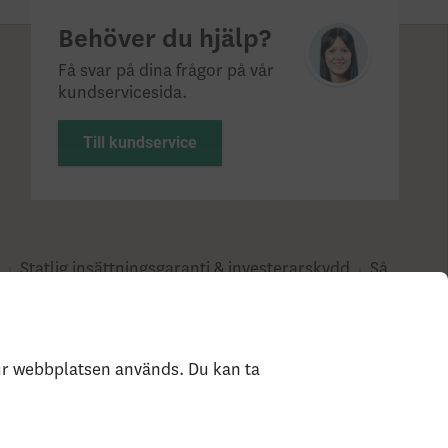
Behöver du hjälp?
Få svar på dina frågor på vår
kundservicesida.
Till kundservice
?
Statlig insättningsgaranti & investerar­skydd
Så
e
hur webbplatsen används. Du kan ta