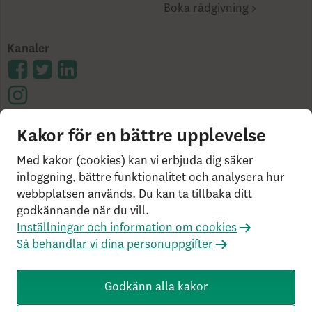
Boka rådgivning
Kanaler
Kakor för en bättre upplevelse
Cookies på skandia.se
Tillgänglighet
Användarvillkor
Ångerrätt och distansavtal
Bor du
Med kakor (cookies) kan vi erbjuda dig säker
utanför Sverige?
Statlig insättningsgaranti &
inloggning, bättre funktionalitet och analysera hur
webbplatsen används. Du kan ta tillbaka ditt
investerar­skydd
Så behandlar vi dina personuppgifter
godkännande när du vill.
Om Penningtvättslagen
Har du klagomål?
Inställningar och information om cookies
Rekommenderade webbläsare
Så behandlar vi dina personuppgifter
Livförsäkringsbolaget Skandia, ömsesidigt, 106 55
Stockholm, Tel: 0771-55 55 00, © Skandia
Godkänn alla kakor
SK3.5.1+Branch.master.Sha.596526160d132cbf4b4a48e0f