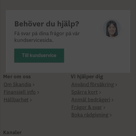
Behöver du hjälp?
Få svar på dina frågor på vår
kundservicesida.
Till kundservice
Mer om oss
Vi hjälper dig
Om Skandia
Använd försäkring
Finansiell info
Spärra kort
Hållbarhet
Anmäl bedrägeri
Frågor & svar
Boka rådgivning
Kanaler