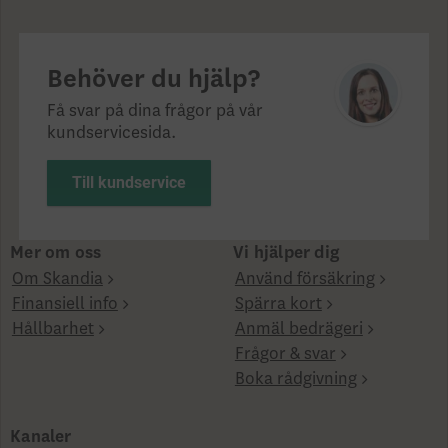
Behöver du hjälp?
Få svar på dina frågor på vår
kundservicesida.
Till kundservice
Mer om oss
Vi hjälper dig
Om Skandia
Använd försäkring
Finansiell info
Spärra kort
Hållbarhet
Anmäl bedrägeri
Frågor & svar
Boka rådgivning
Kanaler