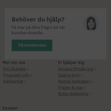
Behöver du hjälp?
Få svar på dina frågor på vår
kundservicesida.
Till kundservice
Mer om oss
Vi hjälper dig
Om Skandia
Använd försäkring
Finansiell info
Spärra kort
Hållbarhet
Anmäl bedrägeri
Frågor & svar
Boka rådgivning
Kanaler