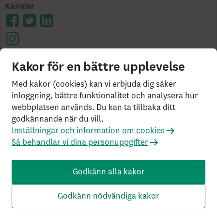
Kanaler
Kakor för en bättre upplevelse
Cookies på skandia.se
Tillgänglighet
Användarvillkor
Ångerrätt och distansavtal
Bor du
Med kakor (cookies) kan vi erbjuda dig säker
utanför Sverige?
Statlig insättningsgaranti &
inloggning, bättre funktionalitet och analysera hur
webbplatsen används. Du kan ta tillbaka ditt
investerar­skydd
Så behandlar vi dina personuppgifter
godkännande när du vill.
Om Penningtvättslagen
Har du klagomål?
Inställningar och information om cookies
Rekommenderade webbläsare
Så behandlar vi dina personuppgifter
Livförsäkringsbolaget Skandia, ömsesidigt, 106 55
Stockholm, Tel: 0771-55 55 00, © Skandia
Godkänn alla kakor
SK3.5.1+Branch.master.Sha.596526160d132cbf4b4a48e0f
c2d22db21baa526 HW4.0.0.0 SN430
Godkänn nödvändiga kakor