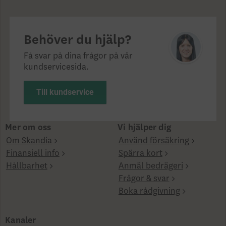
Behöver du hjälp?
Få svar på dina frågor på vår
kundservicesida.
Till kundservice
Mer om oss
Vi hjälper dig
Om Skandia
Använd försäkring
Finansiell info
Spärra kort
Hållbarhet
Anmäl bedrägeri
Frågor & svar
Boka rådgivning
Kanaler