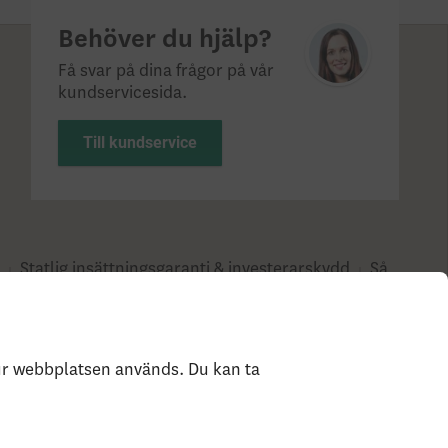
Behöver du hjälp?
Få svar på dina frågor på vår
kundservicesida.
Till kundservice
?
Statlig insättningsgaranti & investerar­skydd
Så
e
hur webbplatsen används. Du kan ta