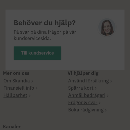
Behöver du hjälp?
Få svar på dina frågor på vår
kundservicesida.
Till kundservice
Mer om oss
Vi hjälper dig
Om Skandia
Använd försäkring
Finansiell info
Spärra kort
Hållbarhet
Anmäl bedrägeri
Frågor & svar
Boka rådgivning
Kanaler