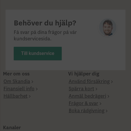
Behöver du hjälp?
Få svar på dina frågor på vår
kundservicesida.
Till kundservice
Mer om oss
Vi hjälper dig
Om Skandia
Använd försäkring
Finansiell info
Spärra kort
Hållbarhet
Anmäl bedrägeri
Frågor & svar
Boka rådgivning
Kanaler