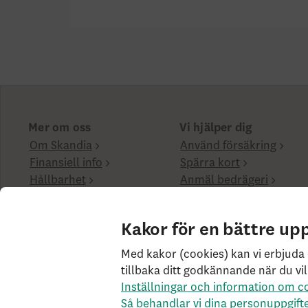
Mer om oss
Vi hjälper dig
Om Skandia
Använd försäkring
Finansiell info
Spärra kort
Hållbarhet
Anmäl bedrägeri
Frågor & svar
Boka rådgivning
Kakor för en bättre up
Cookies på skandia.se
Tillgänglighet
Användarvil
Med kakor (cookies) kan vi erbjuda 
tillbaka ditt godkännande när du vil
behandlar vi dina personuppgifter
Om Penningtvätt
Inställningar och information om c
Livförsäkringsbolaget Skandia, ömsesidigt, 106 55 Sto
Så behandlar vi dina personuppgift