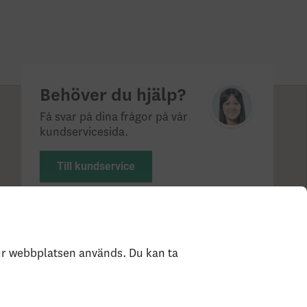
Behöver du hjälp?
Få svar på dina frågor på vår
kundservicesida.
Till kundservice
?
Statlig insättningsgaranti & investerar­skydd
Så
hur webbplatsen används. Du kan ta
e