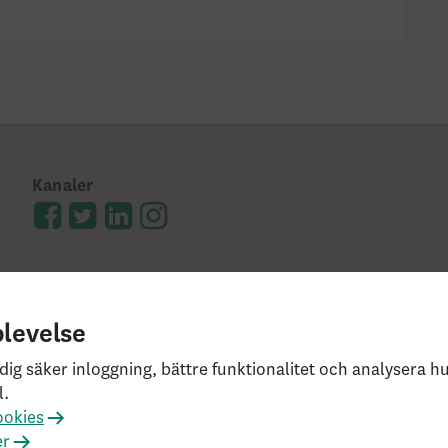
Kanaler
plevelse
lkor
Ångerrätt och distansavtal
Bor du utanför Sverige
dig säker inloggning, bättre funktionalitet och analysera 
l.
slagen
Har du klagomål?
Rekommenderade webbläsar
ookies
ckholm, Tel: 0771-55 55 00, © Skandia
er