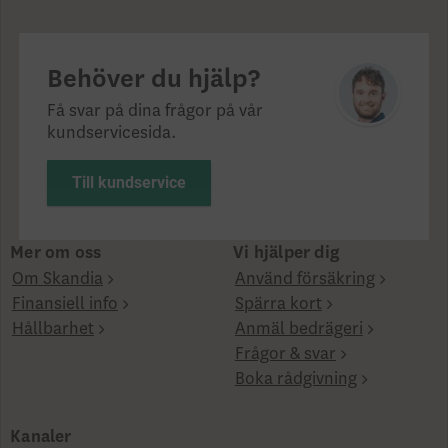
Behöver du hjälp?
Få svar på dina frågor på vår
kundservicesida.
Till kundservice
Mer om oss
Vi hjälper dig
Om Skandia
Använd försäkring
Finansiell info
Spärra kort
Hållbarhet
Anmäl bedrägeri
Frågor & svar
Boka rådgivning
Kanaler