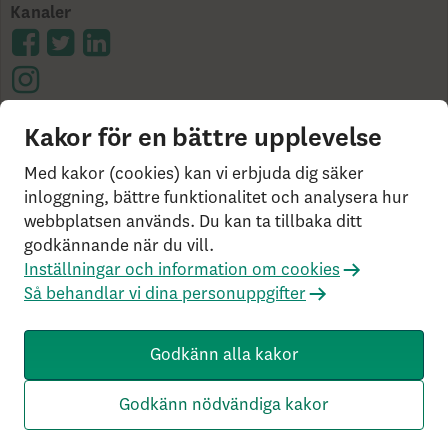
Kanaler
Kakor för en bättre upplevelse
Cookies på skandia.se
Tillgänglighet
Användarvillkor
Ångerrätt och distansavtal
Bor du
Med kakor (cookies) kan vi erbjuda dig säker
utanför Sverige?
Statlig insättningsgaranti &
inloggning, bättre funktionalitet och analysera hur
webbplatsen används. Du kan ta tillbaka ditt
investerar­skydd
Så behandlar vi dina personuppgifter
godkännande när du vill.
Om Penningtvättslagen
Har du klagomål?
Inställningar och information om cookies
Rekommenderade webbläsare
Så behandlar vi dina personuppgifter
Livförsäkringsbolaget Skandia, ömsesidigt, 106 55
Stockholm, Tel: 0771-55 55 00, © Skandia
Godkänn alla kakor
SK3.5.1+Branch.master.Sha.596526160d132cbf4b4a48e0f
c2d22db21baa526 HW4.0.0.0 SN431
Godkänn nödvändiga kakor