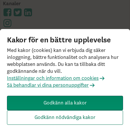
Kanaler
Kakor för en bättre upplevelse
Cookies på skandia.se
Tillgänglighet
Användarvillkor
Ångerrätt och distansavtal
Bor du
Med kakor (cookies) kan vi erbjuda dig säker
utanför Sverige?
Statlig insättningsgaranti &
inloggning, bättre funktionalitet och analysera hur
webbplatsen används. Du kan ta tillbaka ditt
investerar­skydd
Så behandlar vi dina personuppgifter
godkännande när du vill.
Om Penningtvättslagen
Har du klagomål?
Inställningar och information om cookies
Rekommenderade webbläsare
Så behandlar vi dina personuppgifter
Livförsäkringsbolaget Skandia, ömsesidigt, 106 55
Stockholm, Tel: 0771-55 55 00, © Skandia
Godkänn alla kakor
SK3.5.1+Branch.master.Sha.596526160d132cbf4b4a48e0f
c2d22db21baa526 HW4.0.0.0 SN431
Godkänn nödvändiga kakor