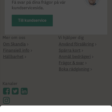
Få svar på dina frågor på vår
kundservicesida.
Till kundservice
Mer om oss
Vi hjälper dig
Om Skandia
Använd försäkring
Finansiell info
Spärra kort
Hållbarhet
Anmäl bedrägeri
Frågor & svar
Boka rådgivning
Kanaler