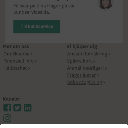
Få svar på dina frågor på vår
kundservicesida.
Till kundservice
Mer om oss
Vi hjälper dig
Om Skandia
Använd försäkring
Finansiell info
Spärra kort
Hållbarhet
Anmäl bedrägeri
Frågor & svar
Boka rådgivning
Kanaler