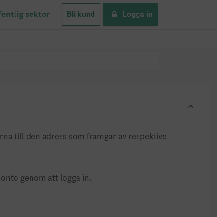
Bli kund
Logga in
fentlig sektor
terna till den adress som framgår av respektive
konto genom att logga in.