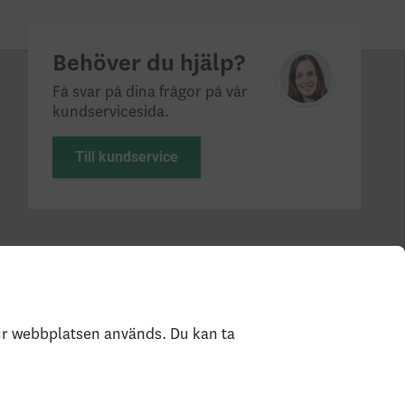
Behöver du hjälp?
Få svar på dina frågor på vår
kundservicesida.
Till kundservice
?
Statlig insättningsgaranti & investerar­skydd
Så
e
hur webbplatsen används. Du kan ta