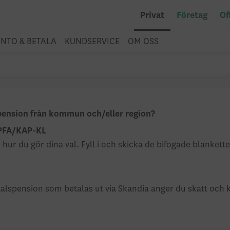
Privat
Företag
Of
NTO & BETALA
KUNDSERVICE
OM OSS
pension från kommun och/eller region?
l PFA/KAP-KL
år hur du gör dina val. Fyll i och skicka de bifogade blanket
talspension som betalas ut via Skandia anger du skatt och 